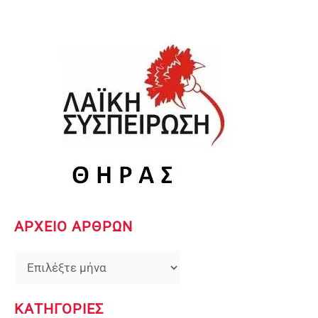
ΑΡΧΕΙΟ ΑΡΘΡΩΝ
Ι
σ
τ
ο
ΚΑΤΗΓΟΡΙΕΣ
ρ