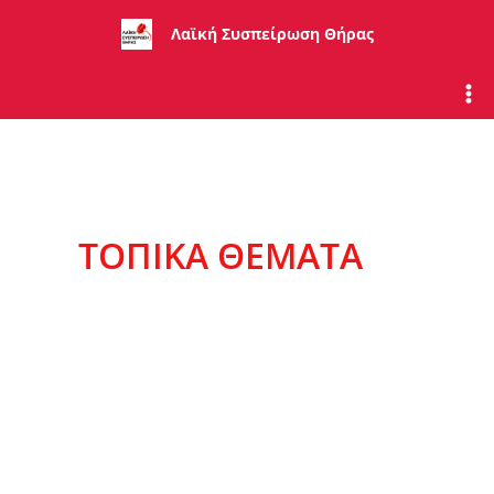
Μετάβαση
Λαϊκή Συσπείρωση Θήρας
στο
περιεχόμενο
ΤΟΠΙΚΆ ΘΈΜΑΤΑ