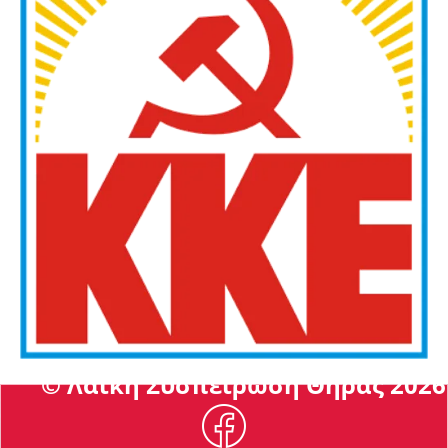
© Λαϊκή Συσπείρωση Θήρας 2026