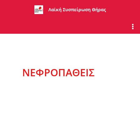
Μετάβαση
Λαϊκή Συσπείρωση Θήρας
στο
περιεχόμενο
ΝΕΦΡΟΠΑΘΕΊΣ