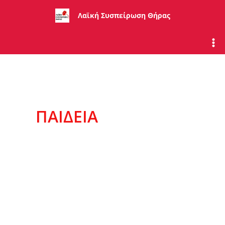
Μετάβαση
Λαϊκή Συσπείρωση Θήρας
στο
περιεχόμενο
ΠΑΙΔΕΊΑ