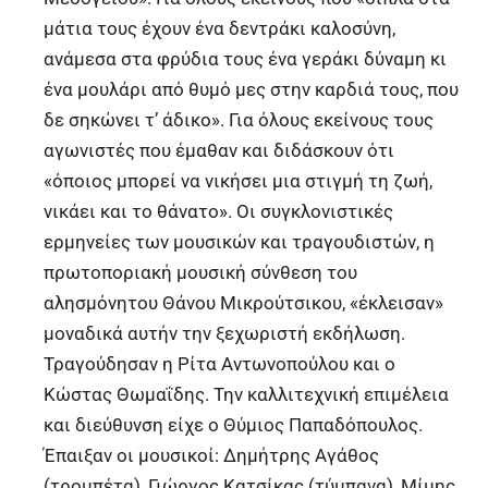
μάτια τους έχουν ένα δεντράκι καλοσύνη,
ανάμεσα στα φρύδια τους ένα γεράκι δύναμη κι
ένα μουλάρι από θυμό μες στην καρδιά τους, που
δε σηκώνει τ’ άδικο». Για όλους εκείνους τους
αγωνιστές που έμαθαν και διδάσκουν ότι
«όποιος μπορεί να νικήσει μια στιγμή τη ζωή,
νικάει και το θάνατο». Οι συγκλονιστικές
ερμηνείες των μουσικών και τραγουδιστών, η
πρωτοποριακή μουσική σύνθεση του
αλησμόνητου Θάνου Μικρούτσικου, «έκλεισαν»
μοναδικά αυτήν την ξεχωριστή εκδήλωση.
Τραγούδησαν η Ρίτα Αντωνοπούλου και ο
Κώστας Θωμαΐδης. Την καλλιτεχνική επιμέλεια
και διεύθυνση είχε ο Θύμιος Παπαδόπουλος.
Έπαιξαν οι μουσικοί: Δημήτρης Αγάθος
(τρομπέτα), Γιώργος Κατσίκας (τύμπανα), Μίμης