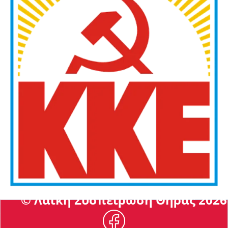
© Λαϊκή Συσπείρωση Θήρας 2026