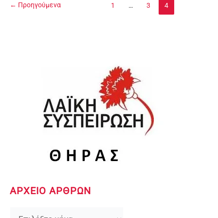
Κ.Ο
←
Προηγούμενα
1
…
3
4
ΚΚΕ
ΣΑΝΤΟΡΙΝΗΣ
ΑΡΧΕΙΟ ΑΡΘΡΩΝ
Ι